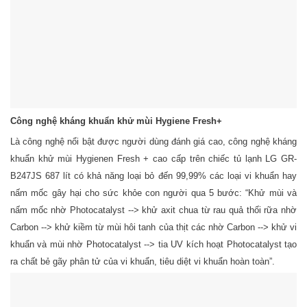
Công nghệ kháng khuẩn khử mùi Hygiene Fresh+
Là công nghệ nổi bật được người dùng đánh giá cao, công nghệ kháng
khuẩn khử mùi Hygienen Fresh + cao cấp trên chiếc tủ lạnh LG GR-
B247JS 687 lít có khả năng loại bỏ đến 99,99% các loại vi khuẩn hay
nấm mốc gây hại cho sức khỏe con người qua 5 bước: “Khử mùi và
nấm mốc nhờ Photocatalyst --> khử axit chua từ rau quả thối rữa nhờ
Carbon --> khử kiềm từ mùi hôi tanh của thịt các nhờ Carbon --> khử vi
khuẩn và mùi nhờ Photocatalyst --> tia UV kích hoạt Photocatalyst tạo
ra chất bẻ gãy phân tử của vi khuẩn, tiêu diệt vi khuẩn hoàn toàn”.