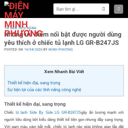
Bỏ
Tìm
qua
kiếm:
nội
dung
TƯ VẤN TIÊU DÙNG
Những ưu điểm nổi bật được người dùng
yêu thích ở chiếc tủ lạnh LG GR-B247JS
POSTED ON
14/04/2026
BY
MINH PHƯƠNG
Xem Nhanh Bài Viết
Thiết kế hiện đại, sang trọng
Sự tiện lợi của các tính năng công nghệ
Thiết kế hiện đại, sang trọng
Chiếc
tủ lạnh Side By Side LG GR-B247JS
gây ấn tượng mạnh với
người tiêu dùng bởi kiểu dáng thiết kế tiện gọn nhưng đầy sang trọng.
Với gam màu xám bắt mắt, chiếc tủ lạnh này giúp không gian lắp đặt