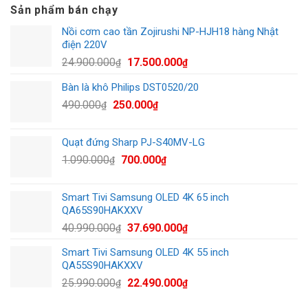
Sản phẩm bán chạy
Nồi cơm cao tần Zojirushi NP-HJH18 hàng Nhật
điện 220V
Giá
Giá
24.900.000
17.500.000
₫
₫
gốc
hiện
Bàn là khô Philips DST0520/20
là:
tại
Giá
Giá
490.000
250.000
24.900.000₫.
là:
₫
₫
gốc
hiện
17.500.000₫.
là:
tại
Quạt đứng Sharp PJ-S40MV-LG
490.000₫.
là:
Giá
Giá
1.090.000
700.000
₫
₫
250.000₫.
gốc
hiện
là:
tại
Smart Tivi Samsung OLED 4K 65 inch
1.090.000₫.
là:
QA65S90HAKXXV
700.000₫.
Giá
Giá
40.990.000
37.690.000
₫
₫
gốc
hiện
Smart Tivi Samsung OLED 4K 55 inch
là:
tại
QA55S90HAKXXV
40.990.000₫.
là:
Giá
Giá
25.990.000
22.490.000
₫
₫
37.690.000₫.
gốc
hiện