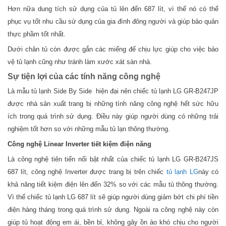
Hơn nữa dung tích sử dụng của tủ lên đến 687 lít, vì thế nó có thể
phục vụ tốt nhu cầu sử dụng của gia đình đông người và giúp bảo quản
thực phầm tốt nhất.
Dưới chân tủ còn được gắn các miếng đế chịu lực giúp cho việc bảo
vệ tủ lạnh cũng như tránh làm xước xát sàn nhà.
Sự tiện lợi của các tính năng công nghệ
Là mẫu tủ lạnh Side By Side hiện đại nên chiếc tủ lạnh LG GR-B247JP
được nhà sản xuất trang bị những tính năng công nghệ hết sức hữu
ích trong quá trình sử dụng. Điều này giúp người dùng có những trải
nghiệm tốt hơn so với những mẫu tủ lạn thông thường.
Công nghệ Linear Inverter tiết kiệm điện năng
Là công nghệ tiên tiến nổi bật nhất của chiếc tủ lạnh LG GR-B247JS
687 lít, công nghệ Inverter được trang bị trên chiếc
tủ lạnh LG
này có
khả năng tiết kiệm điện lên đến 32% so với các mẫu tủ thông thường.
Vì thế chiếc tủ lạnh LG 687 lít sẽ giúp người dùng giảm bớt chi phí tiền
điện hàng tháng trong quá trình sử dụng. Ngoài ra công nghệ này còn
giúp tủ hoạt động em ái, bền bỉ, không gây ồn ào khó chịu cho người