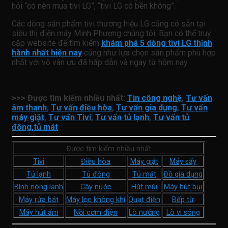
hỏi “có nên mua tivi LG”, “tivi LG có bền không”.
Các dòng sản phẩm tivi thương hiệu LG cũng có sẵn tại
siêu thị điện máy Minh Phương chúng tôi. Bạn có thể truy
cập website để tìm kiếm
khám phá 5 dòng tivi LG thịnh
hành nhất hiện nay
cũng như lựa chọn sản phẩm phù hợp
nhất với vô vàn ưu đã hấp dẫn và ngay từ hôm nay.
>>> Được tìm kiếm nhiều nhất:
Tin công nghệ
,
Tư vấn
âm thanh
,
Tư vấn điều hòa
,
Tư vấn gia dụng
,
Tư vấn
máy giặt
,
Tư vấn Tivi
,
Tư vấn tủ lạnh
,
Tư vấn tủ
đông,tủ mát
Được tìm kiếm nhiều nhất
Tivi
Điều hòa
Máy giặt
Máy sấy
Tủ lạnh
Tủ đông
Tủ mát
Đồ gia dụng
Bình nóng lạnh
Cây nước
Hút mùi
Máy hút bụi
Máy rửa bát
Máy lọc không khí
Quạt điện
Bếp từ
Máy hút ẩm
Nồi cơm điện
Lò nướng
Lò vi sóng