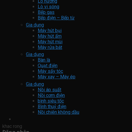
Lò nướng
Lò vi sóng
Bếp gas
Bếp điện – Bếp từ
Gia dụng
Máy hút bụi
Máy hút ẩm
Máy hút mùi
Máy rửa bát
Gia dụng
Bàn là
Quạt điện
Máy sấy tóc
Máy xay – Máy ép
Gia dụng
Nồi áp suất
Nồi cơm điện
bình siêu tốc
Bình thuỷ điện
Nồi chiên không dầu
khac rong