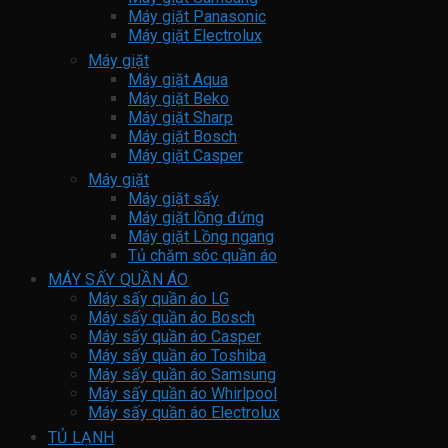
Máy giặt Panasonic
Máy giặt Electrolux
Máy giặt
Máy giặt Aqua
Máy giặt Beko
Máy giặt Sharp
Máy giặt Bosch
Máy giặt Casper
Máy giặt
Máy giặt sấy
Máy giặt lồng đứng
Máy giặt Lồng ngang
Tủ chăm sóc quần áo
MÁY SẤY QUẦN ÁO
Máy sấy quần áo LG
Máy sấy quần áo Bosch
Máy sấy quần áo Casper
Máy sấy quần áo Toshiba
Máy sấy quần áo Samsung
Máy sấy quần áo Whirlpool
Máy sấy quần áo Electrolux
TỦ LẠNH