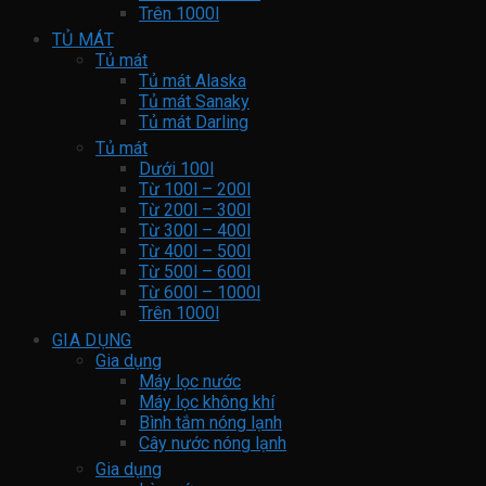
Trên 1000l
TỦ MÁT
Tủ mát
Tủ mát Alaska
Tủ mát Sanaky
Tủ mát Darling
Tủ mát
Dưới 100l
Từ 100l – 200l
Từ 200l – 300l
Từ 300l – 400l
Từ 400l – 500l
Từ 500l – 600l
Từ 600l – 1000l
Trên 1000l
GIA DỤNG
Gia dụng
Máy lọc nước
Máy lọc không khí
Bình tắm nóng lạnh
Cây nước nóng lạnh
Gia dụng