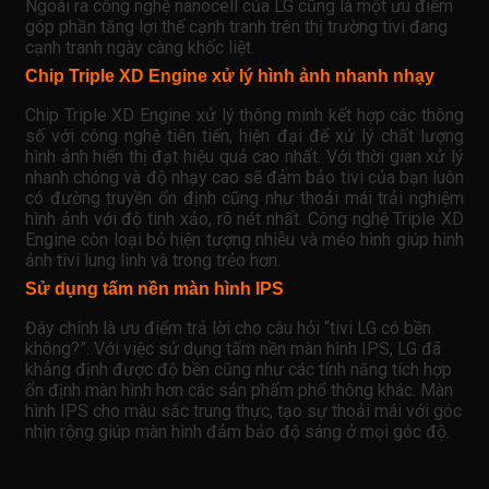
Ngoài ra công nghệ nanocell của LG cũng là một ưu điểm
góp phần tăng lợi thế cạnh tranh trên thị trường tivi đang
cạnh tranh ngày càng khốc liệt.
Chip Triple XD Engine xử lý hình ảnh nhanh nhạy
Chip Triple XD Engine xử lý thông minh kết hợp các thông
số với công nghệ tiên tiến, hiện đại để xử lý chất lượng
hình ảnh hiển thị đạt hiệu quả cao nhất. Với thời gian xử lý
nhanh chóng và độ nhạy cao sẽ đảm bảo tivi của bạn luôn
có đường truyền ổn định cũng như thoải mái trải nghiệm
hình ảnh với độ tinh xảo, rõ nét nhất. Công nghệ Triple XD
Engine còn loại bỏ hiện tượng nhiễu và méo hình giúp hình
ảnh tivi lung linh và trong trẻo hơn.
Sử dụng tấm nền màn hình IPS
Đây chính là ưu điểm trả lời cho câu hỏi “tivi LG có bền
không?”. Với việc sử dụng tấm nền màn hình IPS, LG đã
khẳng định được độ bền cũng như các tính năng tích hợp
ổn định màn hình hơn các sản phẩm phổ thông khác. Màn
hình IPS cho màu sắc trung thực, tạo sự thoải mái với góc
nhìn rộng giúp màn hình đảm bảo độ sáng ở mọi góc độ.