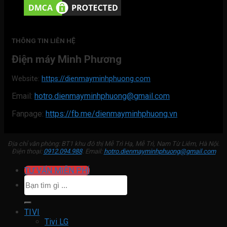
THÔNG TIN LIÊN HỆ
Điện máy Minh Phương
Website:
https://dienmayminhphuong.com
Email:
hotro.dienmayminhphuong@gmail.com
Fanpage:
https://fb.me/dienmayminhphuong.vn
Địa chỉ văn phòng: BT1 khu đô thị Mễ Trì Hạ, Mễ Trì, Nam Từ Liêm, Hà Nội.
Điện thoại:
0912.094.988
. Email:
hotro.dienmayminhphuong@gmail.com
TƯ VẤN MIỄN PHÍ
Tìm
kiếm:
TIVI
Tivi LG