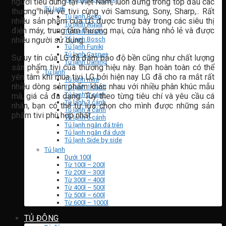
người tiêu dùng tại Việt Nam, luôn đứng trong top đầu các
Tủ lạnh
thương hiệu về tivi cùng với Samsung, Sony, Sharp,.. Rất
Tủ lạnh Beko
nhiều sản phẩm của LG được trưng bày trong các siêu thị
Tủ lạnh Aqua
điện máy, trung tâm thương mại, cửa hàng nhỏ lẻ và được
Tủ lạnh sharp
nhiều người sử dụng.
Tủ lạnh Bosch
Tủ lạnh Funiki
Tủ lạnh Casper
Sự uy tín của LG đã đảm bảo độ bền cũng như chất lượng
Tủ lạnh Darling
sản phẩm tivi của thương hiệu này. Bạn hoàn toàn có thể
Tủ lạnh
yên tâm khi mua tivi LG bởi hiện nay LG đã cho ra mắt rất
Tủ lạnh mini
nhiều dòng sản phẩm khác nhau với nhiều phân khúc mẫu
Tủ lạnh 1 cánh
Tủ lạnh 2 cánh
mã, giá cả đa dạng. Tùy theo từng tiêu chí và yêu cầu cá
Tủ lạnh 3 cánh
nhân, bạn có thể tự lựa chọn cho mình được những sản
Tủ lạnh 4 cánh
phẩm tivi phù hợp nhất.
Tủ lạnh 6 cánh
Tủ lạnh ngăn đá trên
Tủ lạnh ngăn đá dưới
Tủ lạnh Side by side
Tủ lạnh
Dưới 100l
Từ 100l – 200l
Từ 200l – 300l
Từ 300l – 400l
Từ 400l – 500l
Từ 500l – 600l
Từ 600l – 1000l
TỦ ĐÔNG