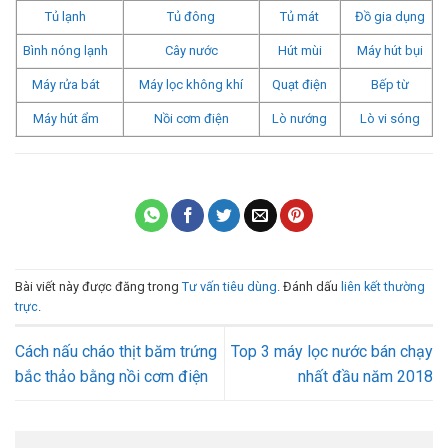
Tủ lạnh
Tủ đông
Tủ mát
Đồ gia dụng
Bình nóng lạnh
Cây nước
Hút mùi
Máy hút bụi
Máy rửa bát
Máy lọc không khí
Quạt điện
Bếp từ
Máy hút ẩm
Nồi cơm điện
Lò nướng
Lò vi sóng
Bài viết này được đăng trong
Tư vấn tiêu dùng
. Đánh dấu
liên kết thường
trực
.
Cách nấu cháo thịt băm trứng
Top 3 máy lọc nước bán chạy
bắc thảo bằng nồi cơm điện
nhất đầu năm 2018