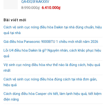
QA43Q5FAAKXXV
9.940.000₫.
là:
Giá
Giá
8.990.000
6.410.000
₫
₫
8.890.000₫.
gốc
hiện
là:
tại
Bài viết mới
8.990.000₫.
là:
Cách vệ sinh cục nóng điều hòa Daikin tại nhà đúng chuẩn, hiệu
6.410.000₫.
quả tại nhà
Giá điều hòa Panasonic 9000BTU 1 chiều mới nhất năm 2026
Lỗi U4 điều hòa Daikin là gì? Nguyên nhân, cách khắc phục hiệu
quả
Vệ sinh cục nóng điều hòa như thế nào là đúng cách, hiệu quả
nhất
Cách vệ sinh cục nóng điều hòa đúng cách tại nhà đơn giản,
hiệu quả
Cách dùng điều hòa Casper chi tiết, làm lạnh hiệu quả, tiết kiệm
điện năng