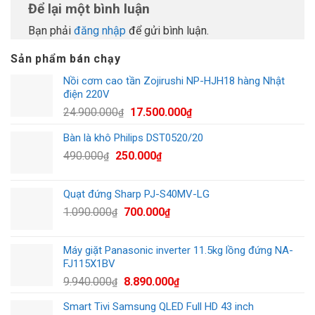
Để lại một bình luận
Bạn phải
đăng nhập
để gửi bình luận.
Sản phẩm bán chạy
Nồi cơm cao tần Zojirushi NP-HJH18 hàng Nhật
điện 220V
Giá
Giá
24.900.000
17.500.000
₫
₫
gốc
hiện
Bàn là khô Philips DST0520/20
là:
tại
Giá
Giá
490.000
250.000
24.900.000₫.
là:
₫
₫
gốc
hiện
17.500.000₫.
là:
tại
Quạt đứng Sharp PJ-S40MV-LG
490.000₫.
là:
Giá
Giá
1.090.000
700.000
₫
₫
250.000₫.
gốc
hiện
là:
tại
Máy giặt Panasonic inverter 11.5kg lồng đứng NA-
1.090.000₫.
là:
FJ115X1BV
700.000₫.
Giá
Giá
9.940.000
8.890.000
₫
₫
gốc
hiện
Smart Tivi Samsung QLED Full HD 43 inch
là:
tại