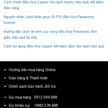
Cách chỉnh điều hòa Casper cho lạnh nhanh, hiệu quả, tiết kiệm
điện năng
Nguyên nhân, cách khắc phục lỗi F95 điều hòa Panasonic
Inverter
Hướng dẫn cách vệ sinh cục nóng điều hòa Panasonic đơn
giản, hiệu quả tại nhà
Cách sử dụng điều hòa Casper tiết kiệm điện, làm lạnh hiệu quả
Hướng dẫn mua hàng Online
Giao hàng & Thanh toán
Chính sách bảo hành, đổi trả
Gọi mua hàng
0912.094.988
Gọi khiếu nại
0983.278.488