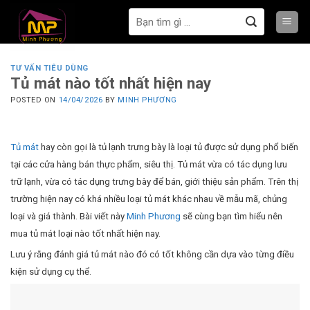
Bỏ
Tìm
qua
kiếm:
nội
dung
TƯ VẤN TIÊU DÙNG
Tủ mát nào tốt nhất hiện nay
POSTED ON
14/04/2026
BY
MINH PHƯƠNG
Tủ mát
hay còn gọi là tủ lạnh trưng bày là loại tủ được sử dụng phổ biến
tại các cửa hàng bán thực phẩm, siêu thị. Tủ mát vừa có tác dụng lưu
trữ lạnh, vừa có tác dụng trưng bày để bán, giới thiệu sản phẩm. Trên thị
trường hiện nay có khá nhiều loại tủ mát khác nhau về mẫu mã, chủng
loại và giá thành. Bài viết này
Minh Phương
sẽ cùng bạn tìm hiểu nên
mua tủ mát loại nào tốt nhất hiện nay.
Lưu ý rằng đánh giá tủ mát nào đó có tốt không cần dựa vào từng điều
kiện sử dụng cụ thể.