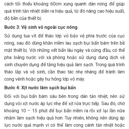
cách tối thiểu khoảng 60cm xung quanh dàn nóng để giúp
quá trình tản nhiệt diễn ra hiệu quả, từ đó nâng cao hiệu suất,
độ bền của thiết bị.
Bước 3: Vệ sinh vỏ ngoài cục nóng
Sử dụng tua vít để tháo lớp vỏ bảo vệ phía trước của cục
nóng, sau đó dùng khăn mềm lau sạch bụi bẩn bám trên bề
mặt thiết bị. Với những vết bẩn lâu ngày và cứng đầu, có thể
pha loãng nước với xà phòng hoặc sử dụng dung dịch vệ
sinh chuyên dụng để tăng hiệu quả làm sạch. Trong quá trình
tháo lắp và vệ sinh, cần thao tác nhẹ nhàng để tránh làm
cong vênh hoặc gây hư hỏng lớp vỏ máy.
Bước 4: Xịt nước làm sạch bụi bẩn
Đối với bụi bẩn bám sâu bên trong dàn tản nhiệt, nên sử
dụng vòi xịt nước áp lực nhẹ để xịt rửa trực tiếp. Sau đó, chờ
khoảng 10 – 15 phút để bụi bẩn mềm ra rồi xịt lại lần nữa
nhằm làm sạch hiệu quả hơn. Tuy nhiên, không nên dùng áp
lực nước quá mạnh vì có thể làm cong cánh tản nhiệt hoặc