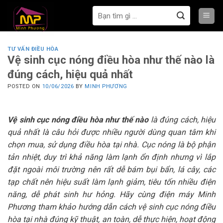
Bỏ
Tìm
qua
kiếm:
nội
dung
TƯ VẤN ĐIỀU HÒA
Vệ sinh cục nóng điều hòa như thế nào là
đúng cách, hiệu quả nhất
POSTED ON
10/06/2026
BY
MINH PHƯƠNG
Vệ sinh cục nóng điều hòa như thế nào
là đúng cách, hiệu
quả nhất là câu hỏi được nhiều người dùng quan tâm khi
chọn mua, sử dụng điều hòa tại nhà. Cục nóng là bộ phận
tản nhiệt, duy trì khả năng làm lạnh ổn định nhưng vì lắp
đặt ngoài môi trường nên rất dễ bám bụi bẩn, lá cây, các
tạp chất nên hiệu suất làm lạnh giảm, tiêu tốn nhiều điện
năng, dễ phát sinh hư hỏng. Hãy cùng điện máy Minh
Phương tham khảo hướng dẫn cách vệ sinh cục nóng điều
hòa tại nhà đúng kỹ thuật, an toàn, dễ thực hiện, hoạt động