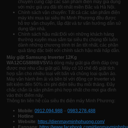
chuyên cung cấp các sản phẩm điện máy gia dụng
với mức giá ưu đãi tốt nhất miền Bắc và Hà Nội.
Chính sách vận chuyển: Tất cả các sản phẩm điện
máy khi mua tại siêu thị Minh Phương đều được
hỗ trợ vận chuyển, lắp đặt và tư vấn hướng dẫn sử
dụng tận nhà.
Chính sách hậu mãi:
Đối với những khách hàng
thường xuyên mua sắm tại siêu thị chúng tôi luôn
dành những chương trình tri ân tốt nhất, các phần
quà tặng đặc biệt với chính sách hậu mãi hấp dẫn.
Máy giặt Samsung Inverter 12Kg
WA12CG5886BVSV
là dòng máy giặt gia đình đáp ứng
được mọi nhu cầu giặt giũ. Máy có 10 chế độ giặt tích
hợp sẵn cho nhiều loại vết bẩn và chủng loại quần áo.
Máy vận hành êm ái và bền bỉ với động cơ Inverter và
tiết kiệm đến 50% chi phí điện tiêu thụ mỗi tháng. Đây
chắc chắn là sản phẩm phù hợp nhất cho mọi gia đình
vào thời điểm này.
Thông tin liên hệ của siêu thị điện máy Minh Phương:
Mobile
:
0912.094.988
–
0983.278.488
Hotline
Website
:
https://dienmayminhphuong.com/
Fanpage
:
https://www.facebook.com/dienmayminhphu