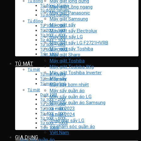
Máy giặt lồng đứng
Tủ đông
Tủ đông Alaska
Máy giặt Lồng ngang
Tủ đông Sanaky
Máy giặt Panasonic
Tủ đông Darling
Máy giặt Samsung
Tủ đông
Máy giặt sấy
Từ 100l – 200l
Máy giặt sấy Electrolux
Từ 200l – 300l
Từ 300l – 400l
máy giặt sấy LG
Từ 400l – 500l
Máy giặt sấy LG F2721HVRB
Từ 500l – 600l
Máy giặt sấy Toshiba
Từ 600l – 1000l
Trên 1000l
Máy giặt Sharp
Máy giặt Toshiba
TỦ MÁT
Máy giặt Toshiba 8Kg
Tủ mát
Máy giặt Toshiba Inverter
Tủ mát Alaska
Máy sấy
Tủ mát Sanaky
Tủ mát Darling
Máy sấy bơm nhiệt
Tủ mát
Máy sấy quần áo
Dưới 100l
Máy sấy quần áo LG
Từ 100l – 200l
Máy sấy quần áo Samsung
Từ 200l – 300l
ra mắt 2023
Từ 300l – 400l
Từ 400l – 500l
ra mắt 2024
Từ 500l – 600l
Tháp giặt sấy LG
Từ 600l – 1000l
Tủ chăm sóc quần áo
Trên 1000l
Việt Nam
GIA DỤNG
Máy sấy quần áo