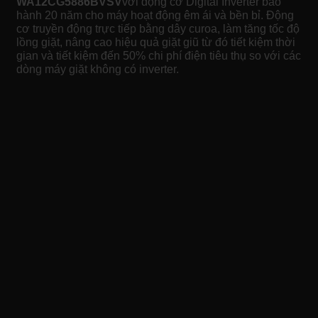
WA12CG5886BVSV
với động cơ Digital Inverter bảo
hành 20 năm cho máy hoạt động êm ái và bền bỉ. Động
cơ truyền động trực tiếp bằng dây curoa, làm tăng tốc độ
lồng giặt, nâng cao hiệu quả giặt giũ từ đó tiết kiệm thời
gian và tiết kiệm đến 50% chi phí điện tiêu thụ so với các
dòng máy giặt không có inverter.