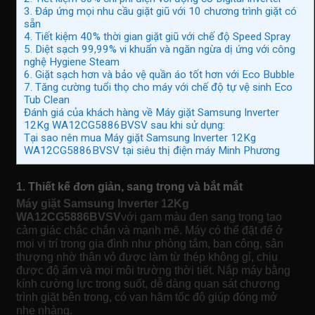
3. Đáp ứng mọi nhu cầu giặt giũ với 10 chương trình giặt có
sẵn
4. Tiết kiệm 40% thời gian giặt giũ với chế độ Speed Spray
5. Diệt sạch 99,99% vi khuẩn và ngăn ngừa dị ứng với công
nghệ Hygiene Steam
6. Giặt sạch hơn và bảo vệ quần áo tốt hơn với Eco Bubble
7. Tăng cường tuổi thọ cho máy với chế độ tự vệ sinh Eco
Tub Clean
Đánh giá của khách hàng về Máy giặt Samsung Inverter
12Kg WA12CG5886BVSV sau khi sử dụng:
Tại sao nên mua Máy giặt Samsung Inverter 12Kg
WA12CG5886BVSV tại siêu thị điện máy Minh Phương
1. Thiết kế đơn giản, sang trọng và bắt mắt
Máy giặt Samsung Inverter 12Kg
WA12CG5886BVSV
với gam màu đen sang trọng tạo
cảm giác chắc chắn và mạnh mẽ. Máy có thể đặt để ở
mọi vị trí trong gia đình như phòng tắm, ban công, sân
thượng nhờ thân vỏ được làm từ thép không gỉ, chịu
được độ ẩm và mọi môi trường thời tiết. Nắp máy bằng
kính cường lực trong suốt, dễ dàng quan sát chương
trình giặt bên trong, có van hãm tốc độ giúp đóng mở
nhẹ nhàng.