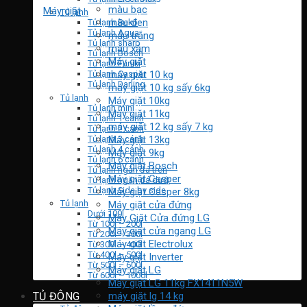
màu bạc
Máy giặt
Tủ lạnh
màu đen
Tủ lạnh Beko
Tủ lạnh Aqua
màu trắng
Tủ lạnh sharp
màu xám
Tủ lạnh Bosch
Máy giặt
Tủ lạnh Funiki
máy giặt 10 kg
Tủ lạnh Casper
Tủ lạnh Darling
máy giặt 10 kg sấy 6kg
Tủ lạnh
Máy giặt 10kg
Tủ lạnh mini
Máy giặt 11kg
Tủ lạnh 1 cánh
máy giặt 12 kg sấy 7 kg
Tủ lạnh 2 cánh
Tủ lạnh 3 cánh
Máy giặt 13kg
Tủ lạnh 4 cánh
Máy giặt 9kg
Tủ lạnh 6 cánh
Máy giặt Bosch
Tủ lạnh ngăn đá trên
Máy giặt Casper
Tủ lạnh ngăn đá dưới
Tủ lạnh Side by side
Máy giặt Casper 8kg
Tủ lạnh
Máy giặt cửa đứng
Dưới 100l
Máy Giặt Cửa đứng LG
Từ 100l – 200l
Máy giặt cửa ngang LG
Từ 200l – 300l
Máy giặt Electrolux
Từ 300l – 400l
Từ 400l – 500l
Máy giặt Inverter
Từ 500l – 600l
Máy giặt LG
Từ 600l – 1000l
Máy giặt LG 11kg FX1411N5W
máy giặt lg 14 kg
TỦ ĐÔNG