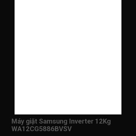
Máy giặt Samsung Inverter 12Kg
WA12CG5886BVSV