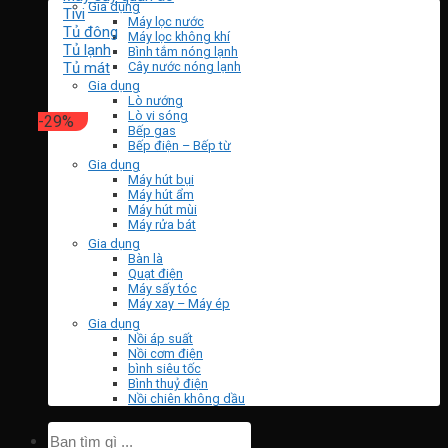
Gia dụng
Tivi
Máy lọc nước
Tủ đông
Máy lọc không khí
Tủ lạnh
Bình tắm nóng lạnh
Tủ mát
Cây nước nóng lạnh
Gia dụng
Lò nướng
Lò vi sóng
-29%
Bếp gas
Bếp điện – Bếp từ
Gia dụng
Máy hút bụi
Máy hút ẩm
Máy hút mùi
Máy rửa bát
Gia dụng
Bàn là
Quạt điện
Máy sấy tóc
Máy xay – Máy ép
Gia dụng
Nồi áp suất
Nồi cơm điện
bình siêu tốc
Bình thuỷ điện
Nồi chiên không dầu
Tìm