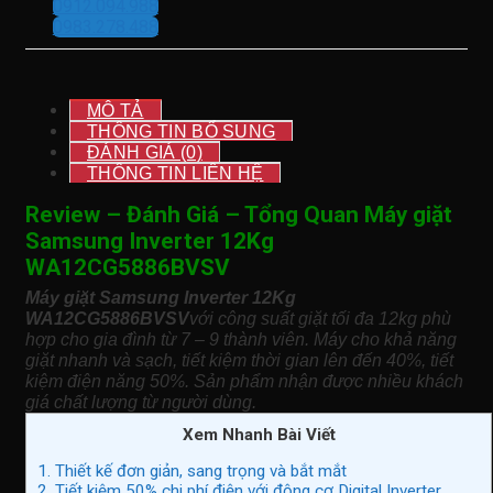
0912.094.988
0983.278.488
MÔ TẢ
THÔNG TIN BỔ SUNG
ĐÁNH GIÁ (0)
THÔNG TIN LIÊN HỆ
Review – Đánh Giá – Tổng Quan Máy giặt
Samsung Inverter 12Kg
WA12CG5886BVSV
Máy giặt Samsung Inverter 12Kg
WA12CG5886BVSV
với công suất giặt tối đa 12kg phù
hợp cho gia đình từ 7 – 9 thành viên. Máy cho khả năng
giặt nhanh và sạch, tiết kiệm thời gian lên đến 40%, tiết
kiệm điện năng 50%. Sản phẩm nhận được nhiều khách
giá chất lượng từ người dùng.
Xem Nhanh Bài Viết
1. Thiết kế đơn giản, sang trọng và bắt mắt
2. Tiết kiệm 50% chi phí điện với động cơ Digital Inverter