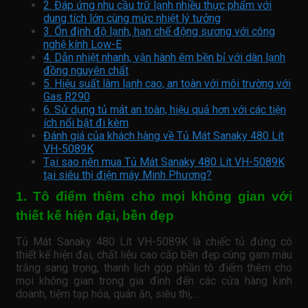
2. Đáp ứng nhu cầu trữ lạnh nhiều thực phẩm với
dung tích lớn cùng mức nhiệt lý tưởng
3. Ổn định độ lạnh, hạn chế động sương với công
nghệ kính Low-E
4. Dẫn nhiệt nhanh, vận hành êm bền bỉ với dàn lạnh
đồng nguyên chất
5. Hiệu suất làm lạnh cao, an toàn với môi trường với
Gas R290
6. Sử dụng tủ mát an toàn, hiệu quả hơn với các tiện
ích nổi bật đi kèm
Đánh giá của khách hàng về Tủ Mát Sanaky 480 Lít
VH-5089K
Tại sao nên mua Tủ Mát Sanaky 480 Lít VH-5089K
tại siêu thị điện máy Minh Phương?
1. Tô điểm thêm cho mọi không gian với
thiết kế hiện đại, bền đẹp
Tủ Mát Sanaky 480 Lít VH-5089K là chiếc tủ đứng có
thiết kế hiện đại, chất liệu cao cấp bền đẹp cùng gam màu
trắng sang trọng, thanh lịch góp phần tô điểm thêm cho
mọi không gian trong gia đình đến các cửa hàng kinh
doanh, tiệm tạp hóa, quán ăn, siêu thị,…