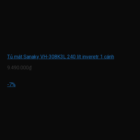
Tủ mát Sanaky VH-308K3L 240 lít inveretr 1 cánh
9.490.000₫
-7%