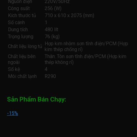
Nguồn điện
220V/50Hz
Công suất
256 (W)
Kích thước tủ
710 x 610 x 2075 (mm)
Số cánh
1
Dung tích
480 lít
Trọng lượng
76 (kg)
Hợp kim nhôm sơn tĩnh điện/PCM (Hợp
Chất liệu lòng tủ
kim thép chống rỉ)
Chất liệu bên
Thân: Tôn sơn tĩnh điện/PCM (Hợp kim
ngoài
thép không rỉ)
Số kệ
4
Môi chất lạnh
R290
Sản Phẩm Bán Chạy:
-15%