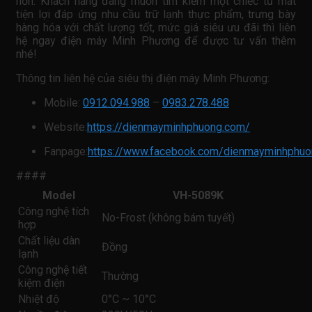
hơn. Khách hàng đang muốn tìm kiếm một chiếc tủ mát
tiện lợi đáp ứng nhu cầu trữ lạnh thực phẩm, trưng bày
hàng hóa với chất lượng tốt, mức giá siêu ưu đãi thì liên
hệ ngay điện máy Minh Phương để được tư vấn thêm
nhé!
Thông tin liên hệ của siêu thị điện máy Minh Phương:
Mobile:
0912.094.988
–
0983.278.488
Website:
https://dienmayminhphuong.com/
Fanpage:
https://www.facebook.com/dienmayminhphuo
####
Model
VH-5089K
Công nghệ tích
No-Frost (không bám tuyết)
hợp
Chất liệu dàn
Đồng
lạnh
Công nghệ tiết
Thường
kiệm điện
Nhiệt độ
0°C ~ 10°C