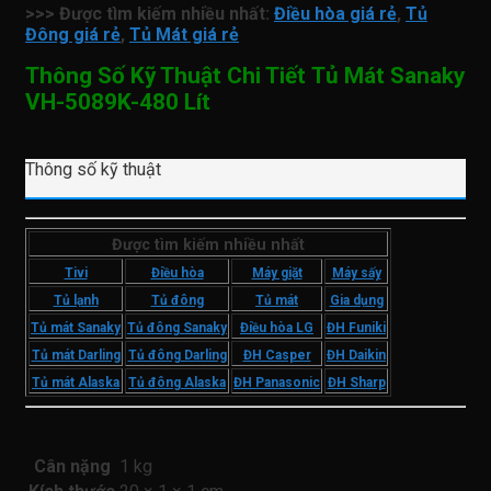
>>> Được tìm kiếm nhiều nhất:
Điều hòa giá rẻ
,
Tủ
Đông giá rẻ
,
Tủ Mát giá rẻ
Thông Số Kỹ Thuật Chi Tiết Tủ Mát Sanaky
VH-5089K-480 Lít
Thông số kỹ thuật
Được tìm kiếm nhiều nhất
Tivi
Điều hòa
Máy giặt
Máy sấy
Tủ lạnh
Tủ đông
Tủ mát
Gia dụng
Tủ mát Sanaky
Tủ đông Sanaky
Điều hòa LG
ĐH Funiki
Tủ mát Darling
Tủ đông Darling
ĐH Casper
ĐH Daikin
Tủ mát Alaska
Tủ đông Alaska
ĐH Panasonic
ĐH Sharp
Cân nặng
1 kg