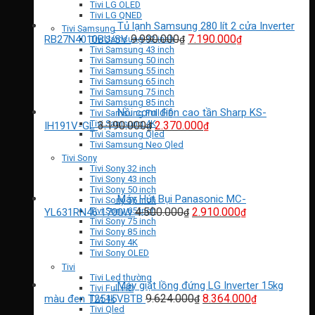
11.940.000₫
Tivi LG OLED
Tivi LG QNED
Tủ lạnh Samsung 280 lít 2 cửa Inverter
Tivi Samsung
Giá
Giá
9.990.000
7.190.000
RB27N4010BU/SV
₫
₫
Tivi Samsung 32 inch
Tivi Samsung 43 inch
gốc
hiện
Tivi Samsung 50 inch
là:
tại
Tivi Samsung 55 inch
9.990.000₫.
là:
Tivi Samsung 65 inch
7.190.000₫.
Tivi Samsung 75 inch
Tivi Samsung 85 inch
Nồi cơm điện cao tần Sharp KS-
Tivi Samsung Full HD
Giá
Giá
Tivi Samsung 4K
3.190.000
2.370.000
IH191V-GL
₫
₫
Tivi Samsung Qled
gốc
hiện
Tivi Samsung Neo Qled
là:
tại
Tivi Sony
3.190.000₫.
là:
Tivi Sony 32 inch
2.370.000₫.
Tivi Sony 43 inch
Tivi Sony 50 inch
Máy Hút Bụi Panasonic MC-
Tivi Sony 55 inch
Giá
Giá
4.500.000
2.910.000
Tivi Sony 65 inch
YL631RN46 1700W
₫
₫
Tivi Sony 75 inch
gốc
hiện
Tivi Sony 85 inch
là:
tại
Tivi Sony 4K
4.500.000₫.
là:
Tivi Sony OLED
2.910.000₫.
Tivi
Tivi Led thường
Máy giặt lồng đứng LG Inverter 15kg
Tivi Full HD
Giá
Giá
9.624.000
8.364.000
màu đen T2515VBTB
Tivi 4k
₫
₫
Tivi Qled
gốc
hiện