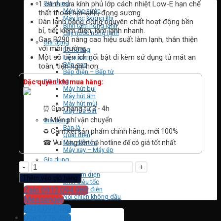
Gia dụng
1 cánh cửa kính phủ lớp cách nhiệt Low-E hạn chế
Máy lọc nước
thất thoát hơi lạnh, đọng sương.
Máy lọc không khí
Dàn lạnh bằng đồng nguyên chất hoạt động bền
Bình tắm nóng lạnh
bỉ, tiết kiệm điện, làm lạnh nhanh.
Cây nước nóng lạnh
Gas R290 nâng cao hiệu suất làm lạnh, thân thiện
Gia dụng
với môi trường.
Lò nướng
Một số tiện ích nổi bật đi kèm sử dụng tủ mát an
Lò vi sóng
Bếp gas
toàn, tiện nghi hơn.
Bếp điện – Bếp từ
Gia dụng
Đặc quyền khi mua hàng:
Máy hút bụi
Máy hút ẩm
Máy hút mùi
⏰ Giao hàng từ 2 - 4h
Máy rửa bát
✈ Miễn phí vận chuyển
Gia dụng
Bàn là
♻️ Cam kết sản phẩm chính hãng, mới 100%
Quạt điện
☎ Vui lòng liên hệ hotline để có giá tốt nhất
Máy sấy tóc
Máy xay – Máy ép
Gia dụng
Tủ
Nồi áp suất
Mát
Nồi cơm điện
Thêm vào giỏ hàng
bình siêu tốc
Sanaky
Bình thuỷ điện
Zalo 0912.094.988
VH-
Nồi chiên không dầu
Messenger
5089K-
0912.094.988
Tìm
480
0983.278.488