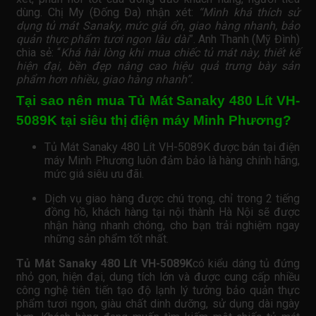
dùng. Chị My (Đống Đa) nhận xét:
“Mình khá thích sử
dụng tủ mát Sanaky, mức giá ổn, giao hàng nhanh, bảo
quản thực phẩm tươi ngon lâu dài
”. Anh Thanh (Mỹ Đình)
chia sẻ: “
Khá hài lòng khi mua chiếc tủ mát này, thiết kế
hiện đại, bền đẹp nâng cao hiệu quả trưng bày sản
phẩm hơn nhiều, giao hàng nhanh”.
Tại sao nên mua Tủ Mát Sanaky 480 Lít VH-
5089K tại siêu thị điện máy Minh Phương?
Tủ Mát Sanaky 480 Lít VH-5089K được bán tại điện
máy Minh Phương luôn đảm bảo là hàng chính hãng,
mức giá siêu ưu đãi.
Dịch vụ giao hàng được chú trọng, chỉ trong 2 tiếng
đồng hồ, khách hàng tại nội thành Hà Nội sẽ được
nhận hàng nhanh chóng, cho bạn trải nghiệm ngay
những sản phẩm tốt nhất.
Tủ Mát Sanaky 480 Lít VH-5089K
có kiểu dáng tủ đứng
nhỏ gọn, hiện đại, dung tích lớn và được cung cấp nhiều
công nghệ tiên tiến tạo độ lạnh lý tưởng bảo quản thực
phẩm tươi ngon, giàu chất dinh dưỡng, sử dụng dài ngày