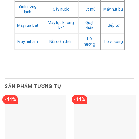
Bình nóng
Cây nước
Hút mùi
Máy hút bụi
lạnh
Máy lọc không
Quạt
Máy rửa bát
Bếp từ
khí
điện
Lò
Máy hút ẩm
Nồi cơm điện
Lò vi sóng
nướng
SẢN PHẨM TƯƠNG TỰ
-44%
-14%