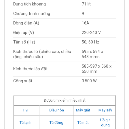
Dung tích khoang
71 lít
Chương trình nướng
9
Dòng điện (A)
16A
Điện áp (V)
220-240 V
Tần số (Hz)
50; 60 Hz
Kích thước lò (chiều cao, chiều
595 x 594 x
rộng, chiều sâu)
548 mmn
585-597 x 560 x
Kích thước lắp đặt
550 mm
Công suất
3.500 W
Được tìm kiếm nhiều nhất
Tivi
Điều hòa
Máy giặt
Máy sấy
Đồ gia
Tủ lạnh
Tủ đông
Tủ mát
dụng