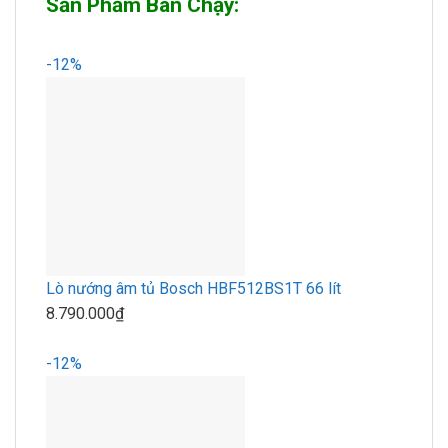
Sản Phẩm Bán Chạy:
-12%
Lò nướng âm tủ Bosch HBF512BS1T 66 lít
8.790.000₫
-12%