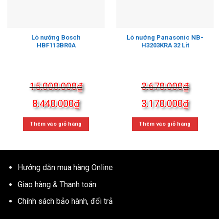
Lò nướng Bosch
Lò nướng Panasonic NB-
HBF113BR0A
H3203KRA 32 Lít
15.000.000
₫
3.670.000
₫
Giá
Giá
Giá
Giá
8.440.000
₫
3.170.000
₫
gốc
hiện
gốc
hiện
Thêm vào giỏ hàng
Thêm vào giỏ hàng
là:
tại
là:
tại
15.000.000₫.
là:
3.670.000₫.
là:
8.440.000₫.
3.170.
Hướng dẫn mua hàng Online
Giao hàng & Thanh toán
Chính sách bảo hành, đổi trả