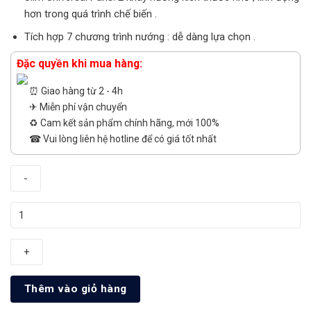
hơn trong quá trình chế biến .
Tích hợp 7 chương trình nướng : dễ dàng lựa chọn .
Đặc quyền khi mua hàng:
⏰ Giao hàng từ 2 - 4h
✈ Miễn phí vận chuyển
♻️ Cam kết sản phẩm chính hãng, mới 100%
☎ Vui lòng liên hệ hotline để có giá tốt nhất
Lò
nướng
Bosch
HBS534BB0B
số
Thêm vào giỏ hàng
lượng