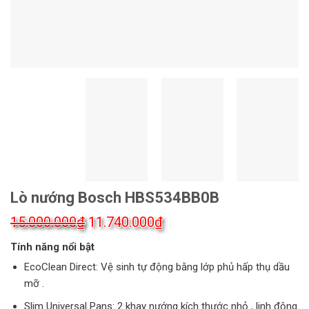
Lò nướng Bosch HBS534BB0B
Giá
Giá
15.000.000
₫
11.740.000
₫
gốc
hiện
Tính năng nổi bật
là:
tại
EcoClean Direct: Vệ sinh tự động bằng lớp phủ hấp thụ dầu
mỡ .
15.000.000₫.
là:
11.740.000₫.
Slim Universal Pans: 2 khay nướng kích thước nhỏ , linh động