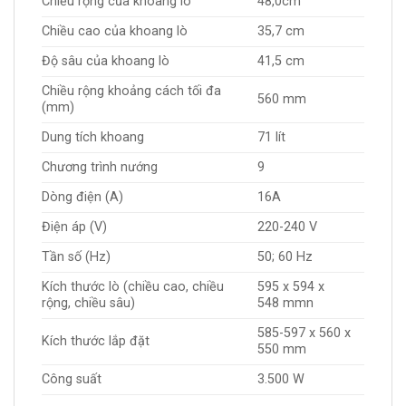
Chiều rộng của khoang lò
48,0cm
Chiều cao của khoang lò
35,7 cm
Độ sâu của khoang lò
41,5 cm
Chiều rộng khoảng cách tối đa
560 mm
(mm)
Dung tích khoang
71 lít
Chương trình nướng
9
Dòng điện (A)
16A
Điện áp (V)
220-240 V
Tần số (Hz)
50; 60 Hz
Kích thước lò (chiều cao, chiều
595 x 594 x
rộng, chiều sâu)
548 mmn
585-597 x 560 x
Kích thước lắp đặt
550 mm
Công suất
3.500 W