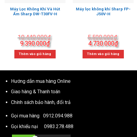
Máy Lọc Không Khí Và Hút
Máy lọc không khí Sharp FP-
Ẩm Sharp DW-T30FV-H
J50V-H
10.440.000
₫
5.500.000
₫
Giá
Giá
Giá
Giá
9.390.000
₫
4.730.000
₫
gốc
hiện
gốc
hiện
là:
tại
là:
tại
Thêm vào giỏ hàng
Thêm vào giỏ hàng
10.440.000₫.
là:
5.500.000₫.
là:
9.390.000₫.
4.730.
Hướng dẫn mua hàng Online
Giao hàng & Thanh toán
Chính sách bảo hành, đổi trả
Gọi mua hàng
0912.094.988
Gọi khiếu nại
0983.278.488