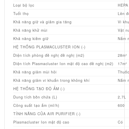
Loại bộ lọc
HEPA 
Tuổi thọ
Lên đ
Khả năng giữ và giảm gia tăng
Vi kh
Khả năng khử mùi
Vật n
Khả năng kiềm giữ
Nấm m
HỆ THỐNG PLASMACLUSTER ION (-)
Diện tích phòng đề nghị đề nghị (m2)
28m²
Diện tích Plasmacluster Ion mật độ cao đề nghị (m2)
17m²
Khả năng giảm mùi hôi
Thuốc
Khả năng giảm vi khuẩn trong không khí
Nấm m
HỆ THỐNG TẠO ĐỘ ẨM (-)
Dung tích bồn chứa (L)
2,7L
Công suất tạo ẩm (ml/h)
600
TÍNH NĂNG CỦA AIR PURIFIER (-)
Plasmacluster Ion mật độ cao
Có