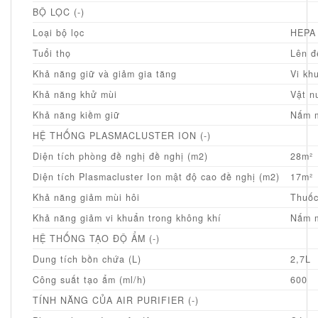
BỘ LỌC (-)
Loại bộ lọc
HEPA 
Tuổi thọ
Lên đ
Khả năng giữ và giảm gia tăng
Vi kh
Khả năng khử mùi
Vật n
Khả năng kiềm giữ
Nấm m
HỆ THỐNG PLASMACLUSTER ION (-)
Diện tích phòng đề nghị đề nghị (m2)
28m²
Diện tích Plasmacluster Ion mật độ cao đề nghị (m2)
17m²
Khả năng giảm mùi hôi
Thuốc
Khả năng giảm vi khuẩn trong không khí
Nấm m
HỆ THỐNG TẠO ĐỘ ẨM (-)
Dung tích bồn chứa (L)
2,7L
Công suất tạo ẩm (ml/h)
600
TÍNH NĂNG CỦA AIR PURIFIER (-)