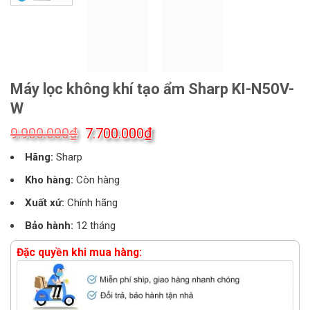
Máy lọc không khí tạo ẩm Sharp KI-N50V-
W
Giá
Giá
₫
₫
9.900.000
7.700.000
gốc
hiện
Hãng:
Sharp
là:
tại
9.900.000₫.
là:
Kho hàng:
Còn hàng
7.700.000₫.
Xuất xứ:
Chính hãng
Bảo hành:
12 tháng
Đặc quyền khi mua hàng: