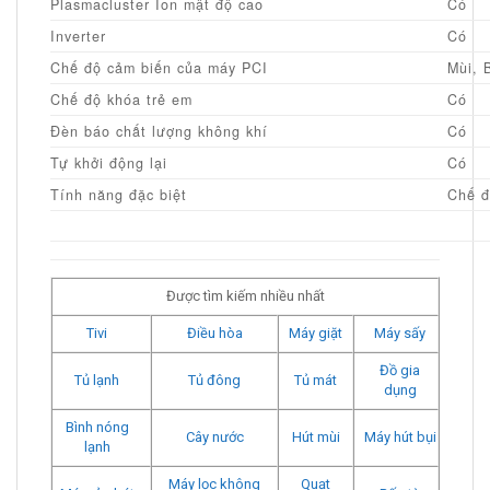
Plasmacluster Ion mật độ cao
Có
Inverter
Có
Chế độ cảm biến của máy PCI
Mùi, 
Chế độ khóa trẻ em
Có
Đèn báo chất lượng không khí
Có
Tự khởi động lại
Có
Tính năng đặc biệt
Chế đ
Được tìm kiếm nhiều nhất
Tivi
Điều hòa
Máy giặt
Máy sấy
Đồ gia
Tủ lạnh
Tủ đông
Tủ mát
dụng
Bình nóng
Cây nước
Hút mùi
Máy hút bụi
lạnh
Máy lọc không
Quạt