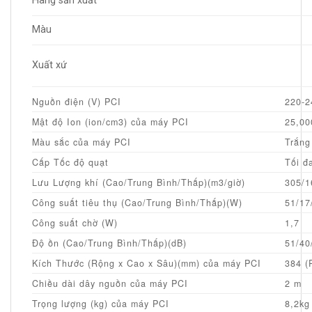
Hãng sản xuất
Màu
Xuất xứ
Nguồn điện (V) PCI
220-2
Mật độ Ion (ion/cm3) của máy PCI
25,00
Màu sắc của máy PCI
Trắng
Cấp Tốc độ quạt
Tối đ
Lưu Lượng khí (Cao/Trung Bình/Thấp)(m3/giờ)
305/1
Công suất tiêu thụ (Cao/Trung Bình/Thấp)(W)
51/17
Công suất chờ (W)
1,7
Độ ồn (Cao/Trung Bình/Thấp)(dB)
51/40
Kích Thước (Rộng x Cao x Sâu)(mm) của máy PCI
384 (
Chiều dài dây nguồn của máy PCI
2 m
Trọng lượng (kg) của máy PCI
8,2kg