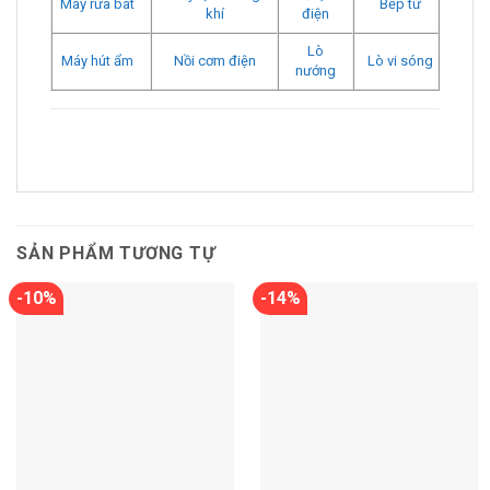
Máy rửa bát
Bếp từ
khí
điện
Lò
Máy hút ẩm
Nồi cơm điện
Lò vi sóng
nướng
SẢN PHẨM TƯƠNG TỰ
-10%
-14%