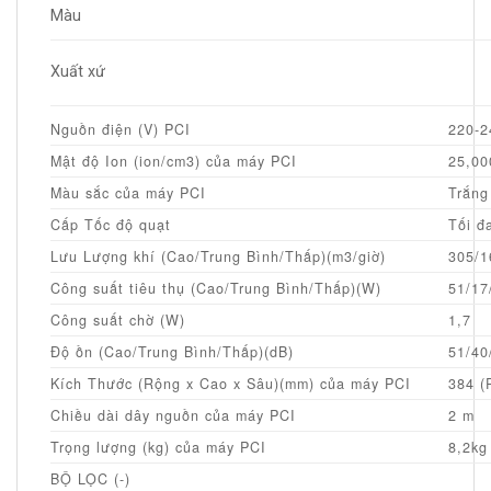
Màu
Xuất xứ
Nguồn điện (V) PCI
220-2
Mật độ Ion (ion/cm3) của máy PCI
25,00
Màu sắc của máy PCI
Trắng
Cấp Tốc độ quạt
Tối đ
Lưu Lượng khí (Cao/Trung Bình/Thấp)(m3/giờ)
305/1
Công suất tiêu thụ (Cao/Trung Bình/Thấp)(W)
51/17
Công suất chờ (W)
1,7
Độ ồn (Cao/Trung Bình/Thấp)(dB)
51/40
Kích Thước (Rộng x Cao x Sâu)(mm) của máy PCI
384 (
Chiều dài dây nguồn của máy PCI
2 m
Trọng lượng (kg) của máy PCI
8,2kg
BỘ LỌC (-)