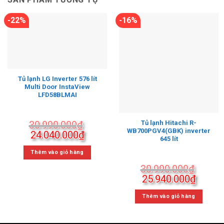
-22%
-16%
Tủ lạnh LG Inverter 576 lít
Multi Door InstaView
LFD58BLMAI
30.990.000
₫
Tủ lạnh Hitachi R-
WB700PGV4(GBK) inverter
Giá
Giá
24.040.000
₫
645 lít
gốc
hiện
là:
tại
Thêm vào giỏ hàng
30.990.000₫.
là:
30.990.000
₫
24.040.000₫.
Giá
Giá
25.940.000
₫
gốc
hiện
là:
tại
Thêm vào giỏ hàng
30.990.000₫.
là:
25.940