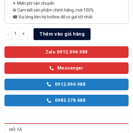
✈ Miễn phí vận chuyển
♻️ Cam kết sản phẩm chính hãng, mới 100%
☎ Vui lòng liên hệ hotline để có giá tốt nhất
Tủ lạnh Sharp 181 lít Inverter SJ-X198V-DG số lượng
Thêm vào giỏ hàng
Zalo 0912.094.988
Messenger
0912.094.988
0983.278.488
MÔ TẢ