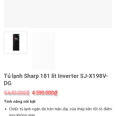
Tủ lạnh Sharp 181 lít Inverter SJ-X198V-
DG
Giá
Giá
₫
₫
5.640.000
4.590.000
gốc
hiện
Tính năng nổi bật
là:
tại
5.640.000₫.
là:
Chiếc tủ lạnh ngăn đá trên hiện đại, cửa thép bền tốt tô điểm
4.590.000₫.
mọi không gian.