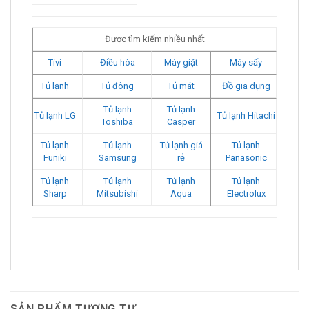
Được tìm kiếm nhiều nhất
Tivi
Điều hòa
Máy giặt
Máy sấy
Tủ lạnh
Tủ đông
Tủ mát
Đồ gia dụng
Tủ lạnh
Tủ lạnh
Tủ lạnh LG
Tủ lạnh Hitachi
Toshiba
Casper
Tủ lạnh
Tủ lạnh
Tủ lạnh giá
Tủ lạnh
Funiki
Samsung
rẻ
Panasonic
Tủ lạnh
Tủ lạnh
Tủ lạnh
Tủ lạnh
Sharp
Mitsubishi
Aqua
Electrolux
SẢN PHẨM TƯƠNG TỰ